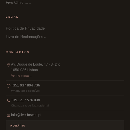
Five Clinic →
LEGAL
Política de Privacidade
Livro de Reclamações
CONTACTOS
Av. Duque de Loulé, 47 · 3º Dto
1050-086 Lisboa
Ver no mapa →
+351 937 894 736
WhatsApp disponível
+351 217 576 038
Chamada rede fixa nacional
info@five-bewell.pt
HORÁRIO