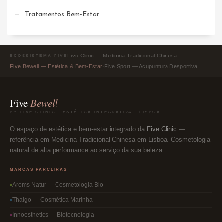
Tratamentos Bem-Estar
·
Five Clinic — Medicina Tradicional Chinesa
ECOSSISTEMA FIVE
·
Five Bewell — Estética & Bem-Estar
Five Sport — Acupuntura Desportiva
Five
Bewell
BY FIVE CLINIC · ESTÉTICA INTEGRATIVA · LISBOA
O espaço de estética e bem-estar integrado da
Five Clinic
—
referência em Medicina Tradicional Chinesa em Lisboa. Cosmetologia
natural de alta performance ao serviço da sua beleza.
MARCAS PARCEIRAS
Aroms Natur — Cosmetologia Bio
Thalgo — Cosmética Marinha
Innoesthetics — Biotecnologia