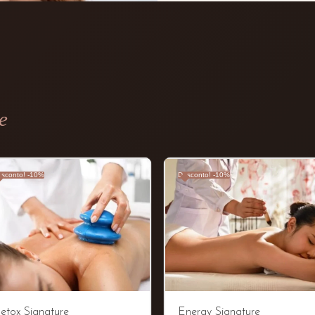
e
sconto! -10%
Desconto! -10%
etox Signature
Energy Signature