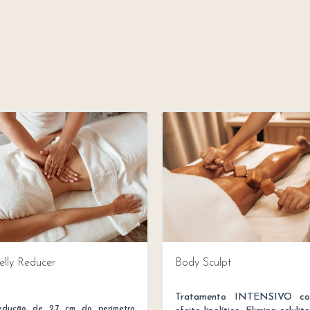
rodução de ceramidas e
cido hialurónico, prevenindo
 envelhecimento da pele.
ssim como ainda diminui a
ensibilidade da pele a vários
lérgenos.
elly Reducer
Body Sculpt
Tratamento INTENSIVO c
edução de 2,7 cm do perímetro