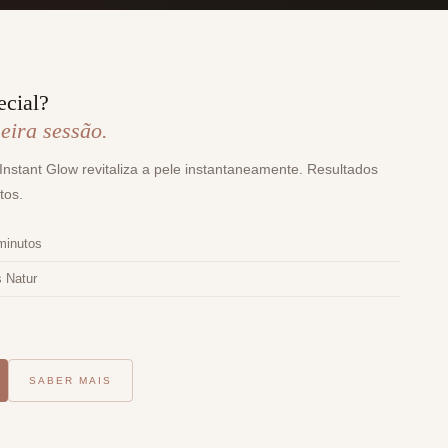
ecial?
eira sessão.
 Instant Glow revitaliza a pele instantaneamente. Resultados
tos.
minutos
s Natur
SABER MAIS