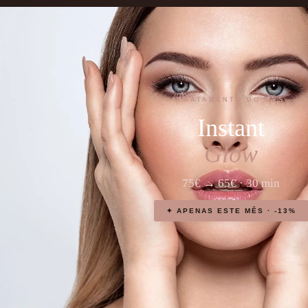
TRATAMENTO DO MÊS
Instant
Glow
75€ → 65€ · 30 min
✦ APENAS ESTE MÊS · -13%