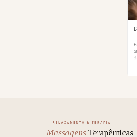
D
E
o
d
a
p
a
RELAXAMENTO & TERAPIA
Massagens
Terapêuticas