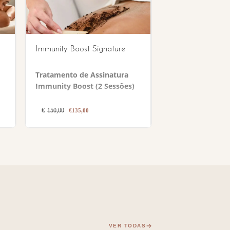
Immunity Boost Signature
Tratamento de Assinatura
Immunity Boost (2 Sessões)
O
O
€
150,00
€
135,00
preço
preço
original
atual
era:
é:
€150,00.
€135,00.
VER TODAS