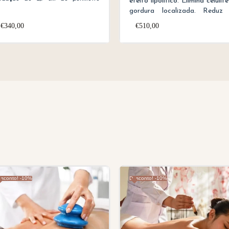
efeito lipolítico. Elimina celulite
gordura localizada. Reduz
bdominal | Clinicamente Testado.
silhueta em 1,6 cm | Clinicamen
€
340,00
€
510,00
Testado.
sconto! -10%
Desconto! -10%