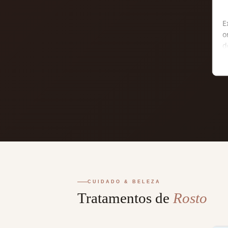
E
o
d
a
p
a
CUIDADO & BELEZA
Tratamentos de
Rosto