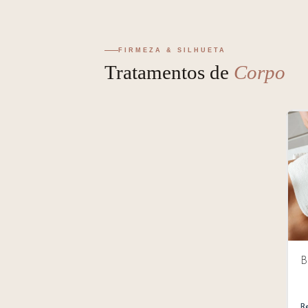
p
á
o
FIRMEZA & SILHUETA
A
Tratamentos de
Corpo
s
a
B
R