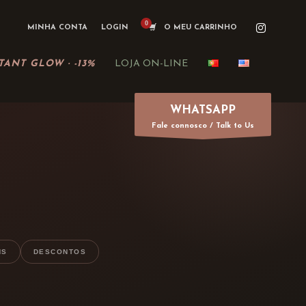
MINHA CONTA
LOGIN
O MEU CARRINHO
TANT GLOW · -13%
LOJA ON-LINE
WHATSAPP
Fale connosco / Talk to Us
NS
DESCONTOS