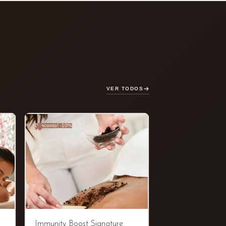
VER TODOS
Desconto! -10%
Immunity Boost Signature