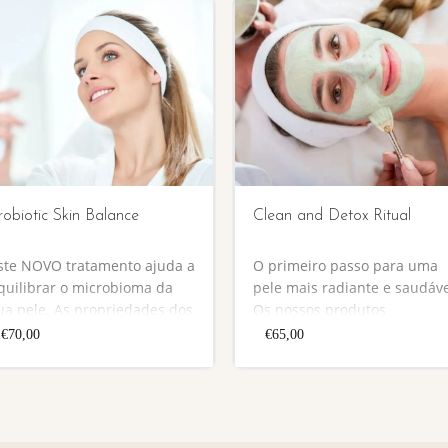
robiotic Skin Balance
Clean and Detox Ritual
ste NOVO tratamento ajuda a
O primeiro passo para uma
quilibrar o microbioma da
pele mais radiante e saudáve
ua pele. As propriedades dos
Os nossos produtos
robióticos contribuem para o
cuidadosamente selecionad
€
70,00
€
65,00
eforço da barreira defensiva
limpam profundamente,
a pele, protegendo-a de
hidratam e rejuvenescem a
icro-organismos causadores
sua pele, deixando-a com u
e doenças cutâneas. Regula,
brilho jovem e saudável.
calma, hidrata e estimula a