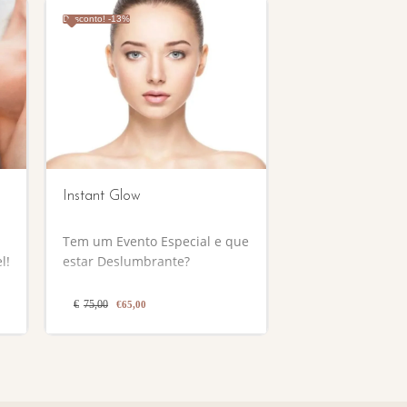
Desconto! -13%
Instant Glow
Tem um Evento Especial e que
l!
estar Deslumbrante?
os
O
O
€
75,00
€
65,00
preço
preço
original
atual
era:
é:
€75,00.
€65,00.
m