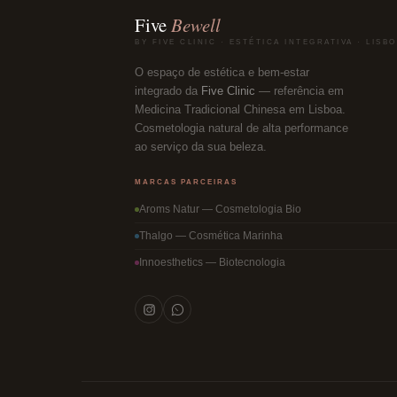
Five
Bewell
BY FIVE CLINIC · ESTÉTICA INTEGRATIVA · LISB
O espaço de estética e bem-estar
integrado da
Five Clinic
— referência em
Medicina Tradicional Chinesa em Lisboa.
Cosmetologia natural de alta performance
ao serviço da sua beleza.
MARCAS PARCEIRAS
Aroms Natur — Cosmetologia Bio
Thalgo — Cosmética Marinha
Innoesthetics — Biotecnologia