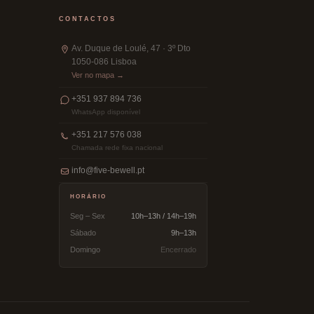
CONTACTOS
Av. Duque de Loulé, 47 · 3º Dto
1050-086 Lisboa
Ver no mapa →
+351 937 894 736
WhatsApp disponível
+351 217 576 038
Chamada rede fixa nacional
info@five-bewell.pt
HORÁRIO
Seg – Sex
10h–13h / 14h–19h
Sábado
9h–13h
Domingo
Encerrado