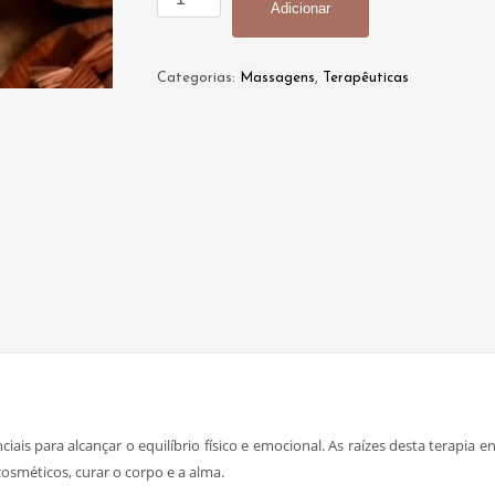
Adicionar
de
Massagem
com
Categorias:
Massagens
,
Terapêuticas
Aromaterapia
ciais para alcançar o equilíbrio físico e emocional. As raízes desta terapia
osméticos, curar o corpo e a alma.