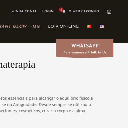
MINHA CONTA
LOGIN
O MEU CARRINHO
TANT GLOW · -13%
LOJA ON-LINE
WHATSAPP
Fale connosco / Talk to Us
aterapia
eos essenciais para alcançar o equilíbrio físico e
-se na Antiguidade. Desde sempre se utilizou o
erfumes, cosméticos, curar o corpo e a alma.