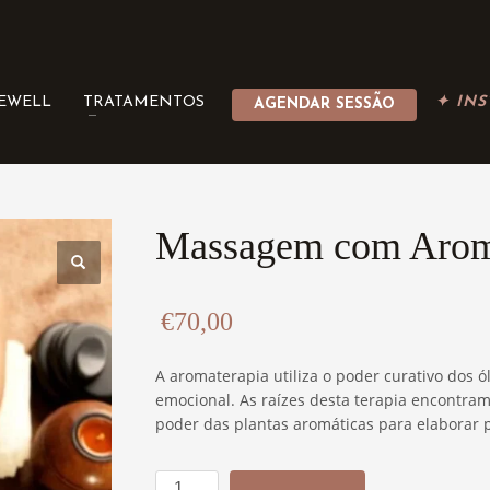
BEWELL
TRATAMENTOS
✦ INS
AGENDAR SESSÃO
Massagem com Arom
€
70,00
A aromaterapia utiliza o poder curativo dos ól
emocional. As raízes desta terapia encontram
poder das plantas aromáticas para elaborar p
Quantidade