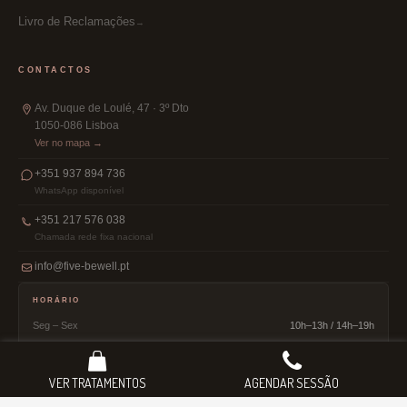
Livro de Reclamações
CONTACTOS
Av. Duque de Loulé, 47 · 3º Dto
1050-086 Lisboa
Ver no mapa →
+351 937 894 736
WhatsApp disponível
+351 217 576 038
Chamada rede fixa nacional
info@five-bewell.pt
HORÁRIO
Seg – Sex
10h–13h / 14h–19h
Sábado
9h–13h
Domingo
Encerrado
VER TRATAMENTOS
AGENDAR SESSÃO