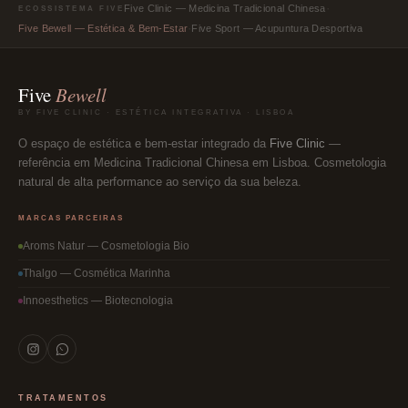
metabolismo. Nesta
linfáticos.
·
Five Clinic — Medicina Tradicional Chinesa
ECOSSISTEMA FIVE
massagem são aplicados
Ideal para a
·
Five Bewell — Estética & Bem-Estar
Five Sport — Acupuntura Desportiva
cremes específicos para
desintoxicação geral do
acção reductora, anti-
organismo, com a
flacidez ou reafirmante,
eliminação de líquidos e
com incidência também
toxinas acumuladas que
Five
Bewell
nos braços.
provocam a retenção de
líquidos, celulite e
BY FIVE CLINIC · ESTÉTICA INTEGRATIVA · LISBOA
gordura localizada.
O espaço de estética e bem-estar integrado da
Five Clinic
—
referência em Medicina Tradicional Chinesa em Lisboa. Cosmetologia
natural de alta performance ao serviço da sua beleza.
MARCAS PARCEIRAS
Aroms Natur — Cosmetologia Bio
Thalgo — Cosmética Marinha
Innoesthetics — Biotecnologia
TRATAMENTOS