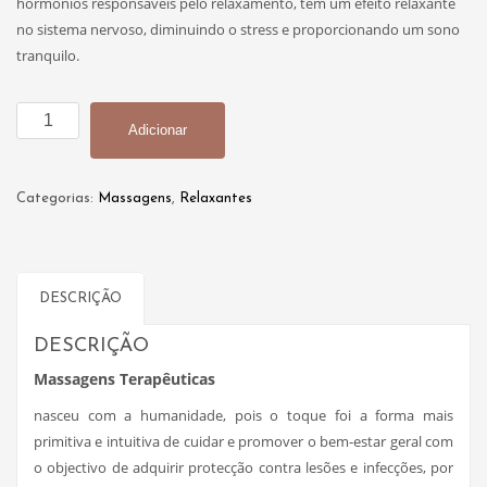
hormônios responsáveis pelo relaxamento, tem um efeito relaxante
no sistema nervoso, diminuindo o stress e proporcionando um sono
tranquilo.
Quantidade
Adicionar
de
Massagem
de
Categorias:
Massagens
,
Relaxantes
Relaxamento
DESCRIÇÃO
DESCRIÇÃO
Massagens Terapêuticas
nasceu com a humanidade, pois o toque foi a forma mais
primitiva e intuitiva de cuidar e promover o bem-estar geral com
o objectivo de adquirir protecção contra lesões e infecções, por