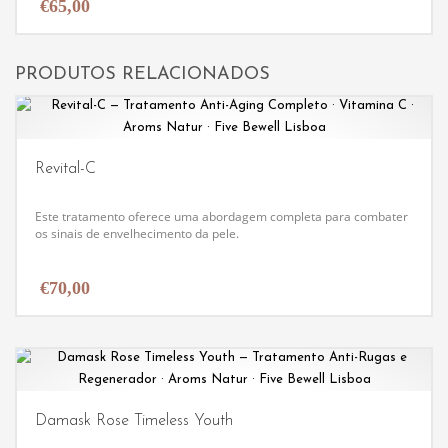
rejuvenescem a sua pele, deixando-a com um brilho
€
65,00
jovem e saudável.
PRODUTOS RELACIONADOS
Revital-C
Este tratamento oferece uma abordagem completa para combater
os sinais de envelhecimento da pele.
€
70,00
Damask Rose Timeless Youth