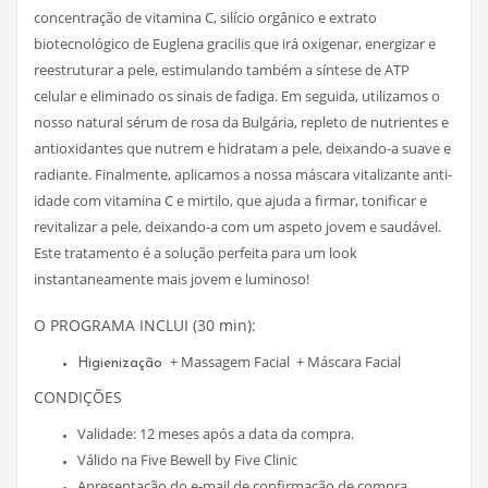
concentração de vitamina C, silício orgânico e extrato
biotecnológico de Euglena gracilis que irá oxigenar, energizar e
reestruturar a pele, estimulando também a síntese de ATP
celular e eliminado os sinais de fadiga. Em seguida, utilizamos o
nosso natural sérum de rosa da Bulgária, repleto de nutrientes e
antioxidantes que nutrem e hidratam a pele, deixando-a suave e
radiante. Finalmente, aplicamos a nossa máscara vitalizante anti-
idade com vitamina C e mirtilo, que ajuda a firmar, tonificar e
revitalizar a pele, deixando-a com um aspeto jovem e saudável.
Este tratamento é a solução perfeita para um look
instantaneamente mais jovem e luminoso!
O PROGRAMA INCLUI (30 min):
+ Massagem Facial + Máscara Facial
Higienização
CONDIÇÕES
Validade: 12 meses após a data da compra.
Válido na Five Bewell by Five Clinic
Apresentação do e-mail de confirmação de compra