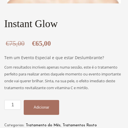
Instant Glow
O
O
€
75,00
€
65,00
preço
preço
Tem um Evento Especial e que estar Deslumbrante?
original
atual
Com resultados incríveis apenas numa sessão, este é o tratamento
perfeito para realizar antes daquele momento ou evento importante
era:
é:
onde vai querer brilhar. Sinta, na sua pele, o efeito imediato deste
tratamento revitalizante com vitamina C e mirtilo.
€75,00.
€65,00.
Quantidade
Adicionar
de
Instant
Glow
Categorias:
Tratamento do Mês
,
Tratamentos Rosto