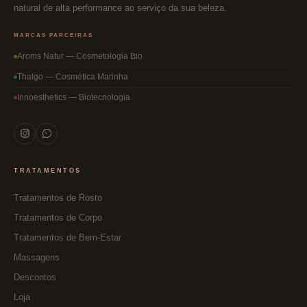
pele para uma silhueta
natural de alta performance ao serviço da sua beleza.
the
firme.
product
MARCAS PARCEIRAS
page
Aroms Natur — Cosmetologia Bio
Thalgo — Cosmética Marinha
Innoesthetics — Biotecnologia
TRATAMENTOS
Tratamentos de Rosto
Tratamentos de Corpo
Tratamentos de Bem-Estar
Massagens
Descontos
Loja