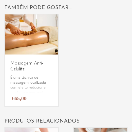
TAMBÉM PODE GOSTAR…
Massagem Anti-
Celulite
É uma técnica de
massagem localizada
com efeito reductor e
modelante que auxilia a
eliminação da gordura
€
65,00
localizada e da celulite.
Proporciona uma
melhoria da circulação
sanguínea e aumenta o
PRODUTOS RELACIONADOS
metabolismo. Nesta
massagem são aplicados