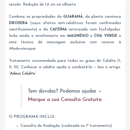
sessão. Redução de 1,6 cm na silhueta.
Combina as propriedades do
GUARANÁ
, da planta carnívora
DROSERA
(cujos efeitos anti-celulíticos foram confirmados
cientificamente) e da
CAFEÍNA
vetorizada com fosfolípidos.
Inclui ainda o envolvimento em
MAGNÉSIO
e
CHÁ VERDE
e
uma técnica de massagem exclusiva com recurso à
Maderoterapia
.
Tratamento recomendado para todos os graus de Celulite (I,
II, III). Conhecer a celulite ajuda a combatê-la — leia o artigo:
“
Adeus Celulite
“
Tem dúvidas? Podemos ajudar —
Marque a sua Consulta Gratuita
O PROGRAMA INCLUI:
Consulta de Avaliação (realizada no 1º tratamento)