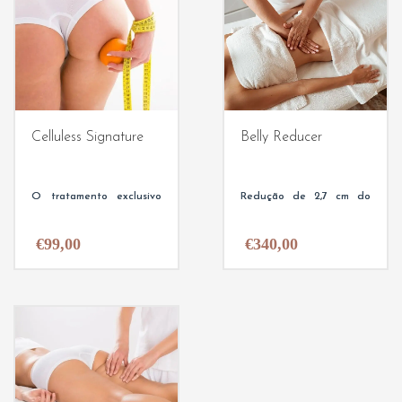
cremes específicos para
acção reductora, anti-
flacidez ou reafirmante,
com incidência também
nos braços.
Celluless Signature
Belly Reducer
O tratamento exclusivo
Redução de 2,7 cm do
CelluLess é uma
perímetro Abdominal |
€
99,00
€
340,00
combinação única, da
Clinicamente Testado.
O
Tratamento (Belly
sabedoria milenar da
Reducer & Lymphatic
Drainage)
recorre à
Medicina Chinesa, com as
Alta Cosmética
Natural (BIO)
e
apresenta resultados
mais recentes
surpreendes, na redução
do perímetro abdominal,