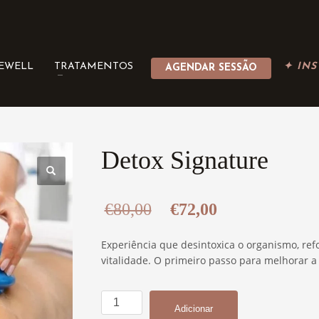
BEWELL
TRATAMENTOS
✦ INS
AGENDAR SESSÃO
Detox Signature
O
O
€
80,00
€
72,00
preço
preço
Experiência que desintoxica o organismo, ref
vitalidade. O primeiro passo para melhorar a
original
atual
era:
é:
Quantidade
Adicionar
de