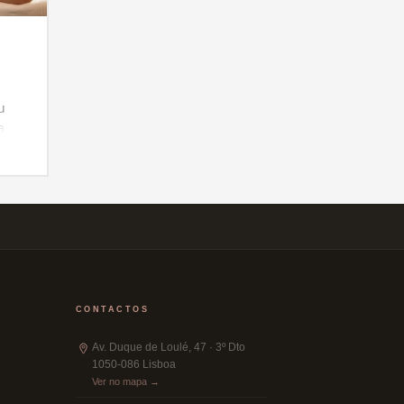
u
a
 na
CONTACTOS
Av. Duque de Loulé, 47 · 3º Dto
1050-086 Lisboa
Ver no mapa →