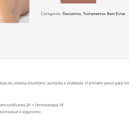
€80,00.
€72,00.
Detox
Signature
Categorias:
Descontos
,
Tratamentos Bem-Estar
fesas do sistema imunitário, aumenta a vitalidade. O primeiro passo para m
gem tonificante 20′ + Termoterapia 10′
desintoxicar o organismo