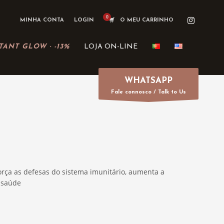
MINHA CONTA
LOGIN
O MEU CARRINHO
TANT GLOW · -13%
LOJA ON-LINE
WHATSAPP
Fale connosco / Talk to Us
orça as defesas do sistema imunitário, aumenta a
 saúde